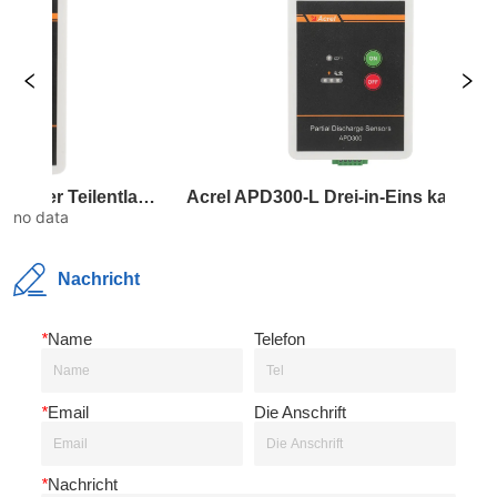
Acrel APD300-W Drahtloser Teilentladungssensor
Acrel APD300-L Drei-in-Eins kabelgebundener Teilentladungssensor
A
no data
Nachricht
*
Name
Telefon
*
Email
Die Anschrift
*
Nachricht