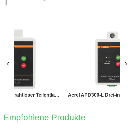
Acrel APD300-W Drahtloser Teilentladungssensor
Acrel APD300-L Drei-in-Eins kabelgebundener Teilentladungssensor