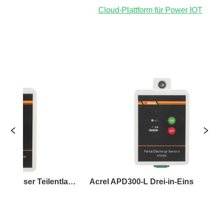
Acrel APD300-W Drahtloser Teilentladungssensor
Acrel APD300-L Drei-in-Eins kabelgebundener Teilentladungssensor