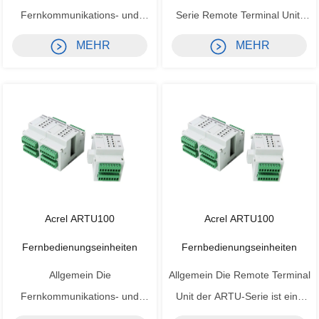
Fernkommunikations- und
Serie Remote Terminal Unit:
Steuereinheit ARTU-KJ8 von
RS485 (MODBUS -RTU);
MEHR
MEHR
Acrel wurde speziell für die
Kanalzustandsanzeige und
Erfassung von Schaltwerten
Kommunikationszustandsanzeige
und Fernrelaisausgängen in
24VDC, Bereich DC18 ~ 36V;
Anwendungen wie der
220VAC / DC, Bereich AC85 ~
intelligenten Verteilung und der
265V, DC100 ~ 350V. Funktion
industriellen Automatisierung
Frequenz ≤500 Hz
entwickelt. Es impl...
Energieverbrauch 24...
Acrel ARTU100
Acrel ARTU100
Fernbedienungseinheiten
Fernbedienungseinheiten
Allgemein Die
Allgemein Die Remote Terminal
Fernkommunikations- und
Unit der ARTU-Serie ist eine
Steuereinheit der Serie
leistungsstarke intelligente