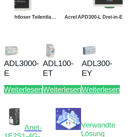
Acrel APD300-W Drahtloser Teilentladungssensor
Acrel APD300-L Drei-in-Eins kabelgebundener Teilentladungssensor