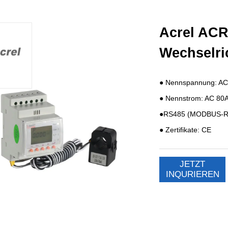
Acrel ACR1
Wechselri
JETZT
INQURIEREN