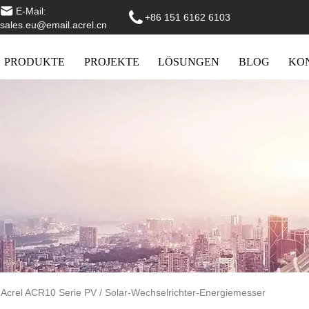
E-Mail:
+86 151 6162 6103
sales.eu@email.acrel.cn
PRODUKTE
PROJEKTE
LÖSUNGEN
BLOG
KO
Acrel ACR10 Serie PV / Solar-Wechselrichter-Energiemesser