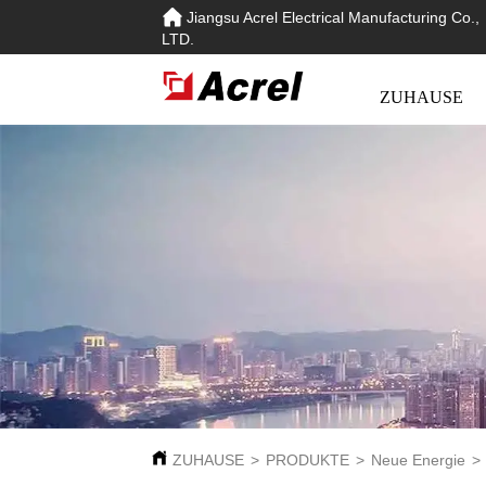
Jiangsu Acrel Electrical Manufacturing Co.,
LTD.
ZUHAUSE
ZUHAUSE
>
PRODUKTE
>
Neue Energie
>