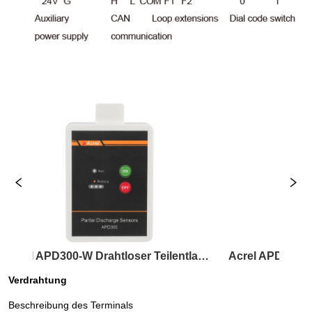
Acrel APD300-W Drahtloser Teilentladungssensor