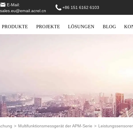
E-Mail:
+86 151 6162 6103
sales.eu@email.acrel.cn
PRODUKTE
PROJEKTE
LÖSUNGEN
BLOG
KO
achung
>
Multifunktionsmessgerät der APM-Serie
>
Leistungssensore