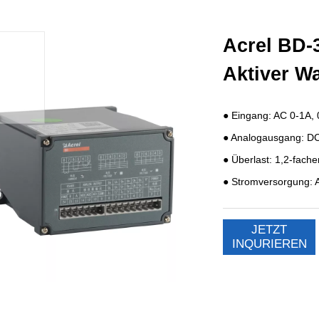
Acrel BD-
Aktiver W
JETZT
INQURIEREN