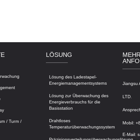
TE
LÖSUNG
MEHR
ANFO
erwachung
Lösung des Ladestapel-
Energiemanagementsystems
Jiangsu 
agement
Lösung zur Überwachung des
LTD.
e
Energieverbrauchs für die
Basisstation
Ansprech
ay
Drahtloses
m / Turm /
Mobil: +
Temperaturüberwachungssystem
E-Mail: 
Präzisionsverteilungsüberwachungslösung