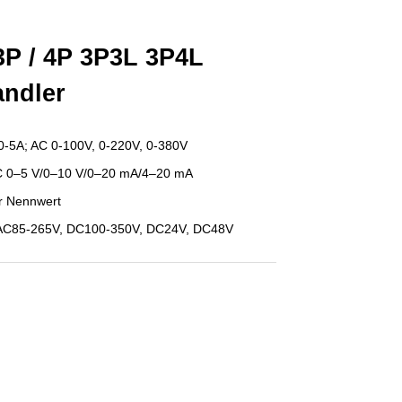
3P / 4P 3P3L 3P4L
andler