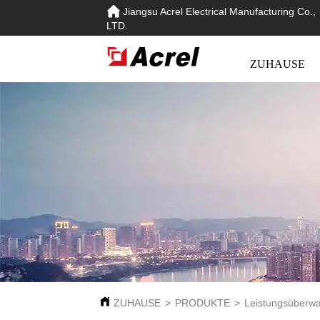
Jiangsu Acrel Electrical Manufacturing Co.,
LTD.
ZUHAUSE
ZUHAUSE
>
PRODUKTE
>
Leistungsüberw