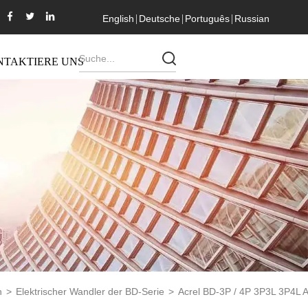
English
Deutsche
Português
Russian
NTAKTIERE UNS
n
>
Elektrischer Wandler der BD-Serie
>
Acrel BD-3P / 4P 3P3L 3P4L A