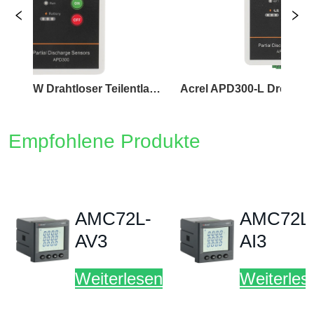
Acrel APD300-W Drahtloser Teilentladungssensor