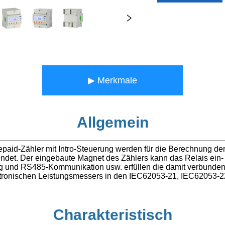
▶ Merkmale