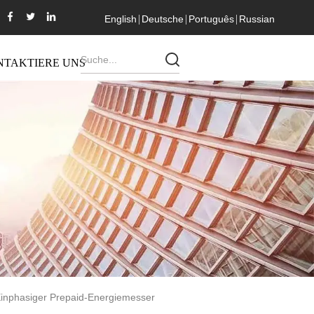
English
Deutsche
Português
Russian
NTAKTIERE UNS
inphasiger Prepaid-Energiemesser