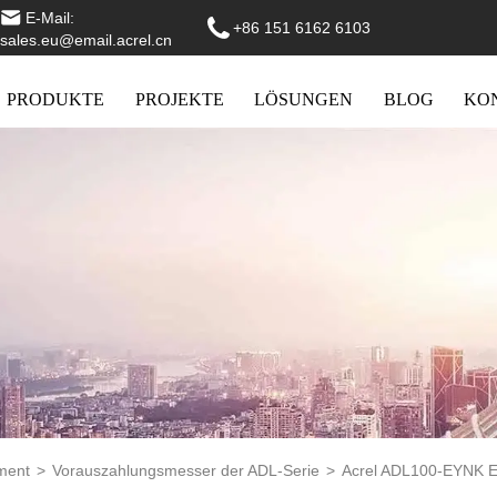
E-Mail:
+86 151 6162 6103
sales.eu@email.acrel.cn
PRODUKTE
PROJEKTE
LÖSUNGEN
BLOG
KO
ment
>
Vorauszahlungsmesser der ADL-Serie
>
Acrel ADL100-EYNK E