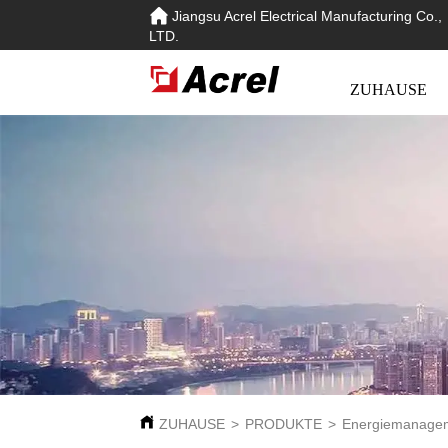
Jiangsu Acrel Electrical Manufacturing Co.,
LTD.
ZUHAUSE
ZUHAUSE
>
PRODUKTE
>
Energiemanage