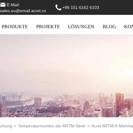
E-Mail:
+86 151 6162 6103
sales.eu@email.acrel.cn
PRODUKTE
PROJEKTE
LÖSUNGEN
BLOG
KO
achung
>
Temperaturmonitor der ARTM-Serie
>
Acrel ARTM-8 Mehrka