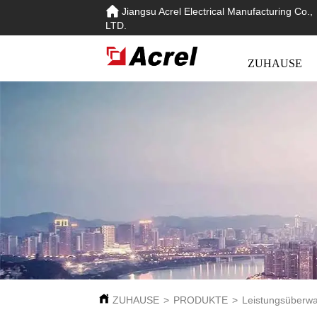
Jiangsu Acrel Electrical Manufacturing Co.,
LTD.
ZUHAUSE
ZUHAUSE
>
PRODUKTE
>
Leistungsüberw