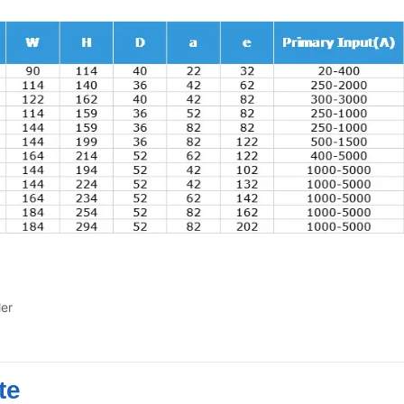
er
te