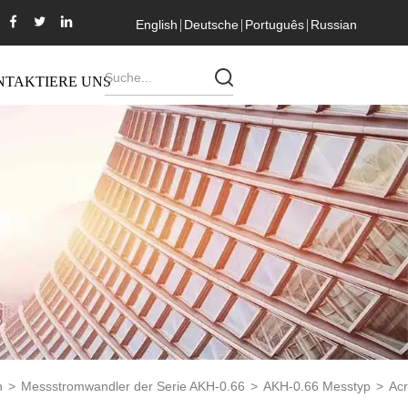
English
Deutsche
Português
Russian
NTAKTIERE UNS
n
>
Messstromwandler der Serie AKH-0.66
>
AKH-0.66 Messtyp
>
Acr