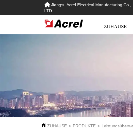
Jiangsu Acrel Electrical Manufacturing Co.,
LTD.
ZUHAUSE
ZUHAUSE
>
PRODUKTE
>
Leistungsüberw