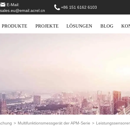
E-Mail:
+86 151 6162 6103
sales.eu@email.acrel.cn
PRODUKTE
PROJEKTE
LÖSUNGEN
BLOG
KO
achung
>
Multifunktionsmessgerät der APM-Serie
>
Leistungssensore