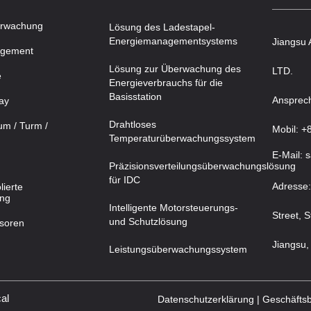
erwachung
Lösung des Ladestapel-
Energiemanagementsystems
Jiangsu 
agement
Lösung zur Überwachung des
LTD.
e
Energieverbrauchs für die
Basisstation
Ansprech
ay
Drahtloses
m / Turm /
Mobil: +
Temperaturüberwachungssystem
E-Mail: 
Präzisionsverteilungsüberwachungslösung
für IDC
Adresse
lierte
ung
Intelligente Motorsteuerungs-
Street, S
und Schutzlösung
soren
Jiangsu,
Leistungsüberwachungssystem
al
Datenschutzerklärung |
Geschäfts