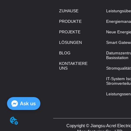
ZUHAUSE
Leistungsüb
PRODUKTE
Energieman
PROJEKTE
Neue Energi
LÖSUNGEN
Smart Gatew
BLOG
Datumszentru
Basisstation
KONTAKTIERE
UNS
Stromqualität
IT-System Iso
Stromverteil
Leistungssen
Ask us
Copyright © Jiangsu Acrel Electric