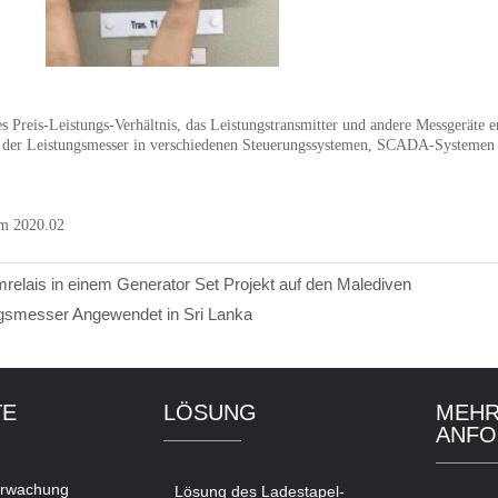
elais in einem Generator Set Projekt auf den Malediven
ngsmesser Angewendet in Sri Lanka
TE
LÖSUNG
MEHR
ANFO
erwachung
Lösung des Ladestapel-