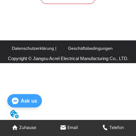
Datenschutzerklärung |
Geschäftsbedingungen
Copyright © Jiangsu Acrel Electrical Manufacturing Co., LTD.
Ask us
Zuhause
Zuhause
Email
Email
Telefon
Telefon