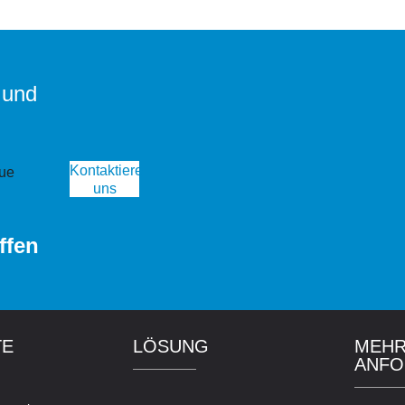
 und
Kontaktiere
ue
uns
ffen
TE
LÖSUNG
MEHR
ANFO