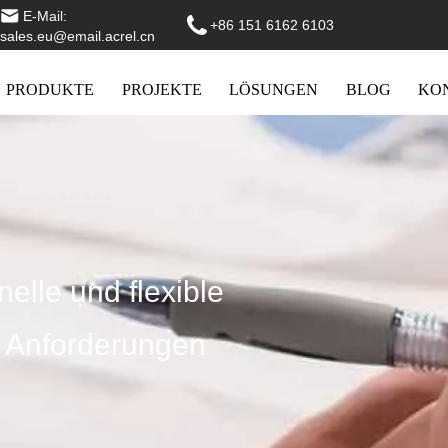
E-Mail:
+86 151 6162 6103
sales.eu@email.acrel.cn
PRODUKTE
PROJEKTE
LÖSUNGEN
BLOG
KO
elle und flexible
 Anforderungen