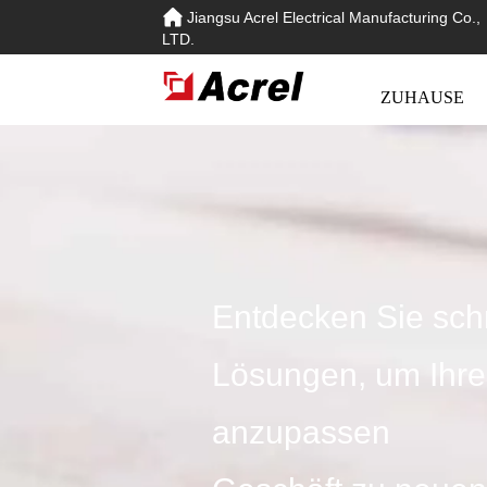
Jiangsu Acrel Electrical Manufacturing Co.,
LTD.
ZUHAUSE
Entdecken Sie schn
Lösungen, um Ihre
anzupassen